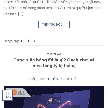
cược trên nhà cái quốc tế. Khi nắm vững các thuật ngữ này,
người chơi dễ dàng phân tích kèo và đưa ra quyết định chính
xác hơn. […]
TIẾP TỤC ĐỌC
→
Đăng trong
THỂ THAO
THỂ THAO
Cược xiên bóng đá là gì? Cách chơi và
mẹo tăng tỷ lệ thắng
ĐĂNG VÀO
11 THÁNG 12, 2025
BỞI
11
Th12