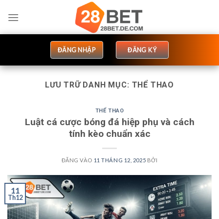
Bỏ
qua
nội
dung
ĐĂNG NHẬP
ĐĂNG KÝ
LƯU TRỮ DANH MỤC:
THỂ THAO
THỂ THAO
Luật cá cược bóng đá hiệp phụ và cách
tính kèo chuẩn xác
ĐĂNG VÀO
11 THÁNG 12, 2025
BỞI
11
Th12