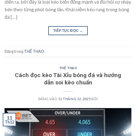
diễn ra, bởi đây là loại kèo biến động mạnh và đòi hỏi sự nhạy
bén theo từng phút bóng lăn. Khái niệm kèo rung trong bóng
đá […]
TIẾP TỤC ĐỌC
→
Đăng trong
THỂ THAO
THỂ THAO
Cách đọc kèo Tài Xỉu bóng đá và hướng
dẫn soi kèo chuẩn
ĐĂNG VÀO
11 THÁNG 12, 2025
BỞI
11
Th12