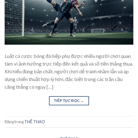
Luật cá cược bóng đá hiệp phụ được nhiều người chơi quan
tâm vì ảnh hưởng trực tiếp đến kết quả và số tiền thắng thua.
Khi hiểu đúng bản chất, người chơi dễ tránh nhầm lẫn và áp
dụng chiến thuật hợp lý hơn, đặc biệt trong các trận cầu
căng thẳng có nguy […]
TIẾP TỤC ĐỌC
→
Đăng trong
THỂ THAO