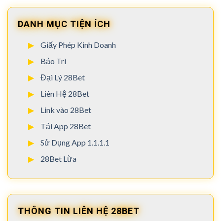
DANH MỤC TIỆN ÍCH
Giấy Phép Kinh Doanh
Bảo Trì
Đại Lý 28Bet
Liên Hệ 28Bet
Link vào 28Bet
Tải App 28Bet
Sử Dụng App 1.1.1.1
28Bet Lừa
THÔNG TIN LIÊN HỆ 28BET