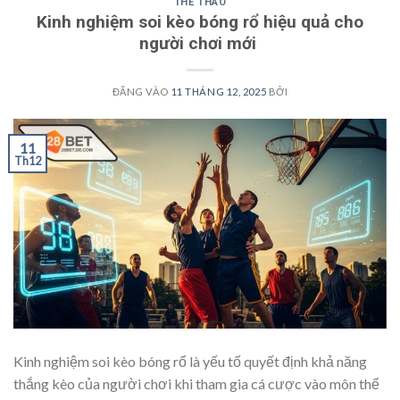
THỂ THAO
Kinh nghiệm soi kèo bóng rổ hiệu quả cho
người chơi mới
ĐĂNG VÀO
11 THÁNG 12, 2025
BỞI
11
Th12
Kinh nghiệm soi kèo bóng rổ là yếu tố quyết định khả năng
thắng kèo của người chơi khi tham gia cá cược vào môn thể