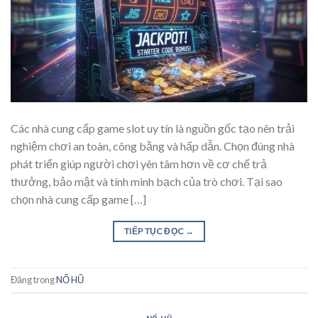
Các nhà cung cấp game slot uy tín là nguồn gốc tạo nên trải
nghiệm chơi an toàn, công bằng và hấp dẫn. Chọn đúng nhà
phát triển giúp người chơi yên tâm hơn về cơ chế trả
thưởng, bảo mật và tính minh bạch của trò chơi. Tại sao
chọn nhà cung cấp game […]
TIẾP TỤC ĐỌC
→
Đăng trong
NỔ HŨ