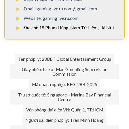
Email:
gaminglive.ru.com@gmail.com
Website: gaminglive.ru.com
Địa chỉ: 18 Phạm Hùng, Nam Từ Liêm, Hà Nội
Tên pháp lý: 28BET Global Entertainment Group
Giấy phép: Isle of Man Gambling Supervision
Commission
Mã doanh nghiệp: REG-28B-2025
Trụ sở quốc tế: Singapore – Marina Bay Financial
Centre
Văn phòng đại diện VN: Quận 1, TP.HCM
Người đại diện pháp lý: Trần Minh Hoàng