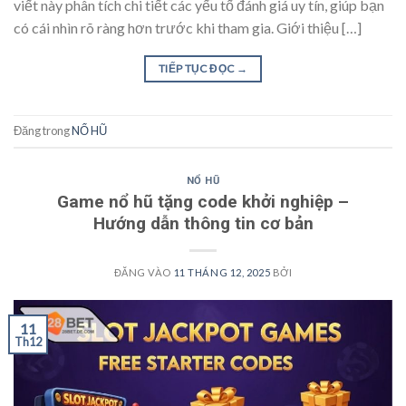
viết này phân tích chi tiết các yếu tố đánh giá uy tín, giúp bạn
có cái nhìn rõ ràng hơn trước khi tham gia. Giới thiệu […]
TIẾP TỤC ĐỌC
→
Đăng trong
NỔ HŨ
NỔ HŨ
Game nổ hũ tặng code khởi nghiệp –
Hướng dẫn thông tin cơ bản
ĐĂNG VÀO
11 THÁNG 12, 2025
BỞI
11
Th12