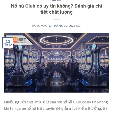
NỔ HŨ
Nổ hũ Club có uy tín không? Đánh giá chi
tiết chất lượng
ĐĂNG VÀO
11 THÁNG 12, 2025
BỞI
11
Th12
Nhiều người chơi mới đặt câu hỏi nổ hũ Club có uy tín không
khi tìm game nổ hũ trực tuyến để giải trí và kiếm thưởng. Bài