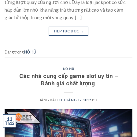
từng lượt quay của người chơi. Đây là loại jackpot có sức
hấp dẫn lớn nhờ khả năng trả thưởng rất cao và tạo cảm
giác hồi hộp trong mỗi vòng quay. […]
TIẾP TỤC ĐỌC
→
Đăng trong
NỔ HŨ
NỔ HŨ
Các nhà cung cấp game slot uy tín –
Đánh giá chất lượng
ĐĂNG VÀO
11 THÁNG 12, 2025
BỞI
11
Th12